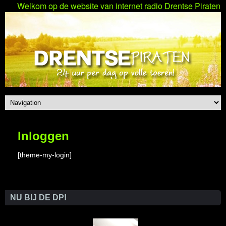
elkom op de website van internet radio Drentse Piraten met de
Inloggen
[theme-my-login]
NU BIJ DE DP!